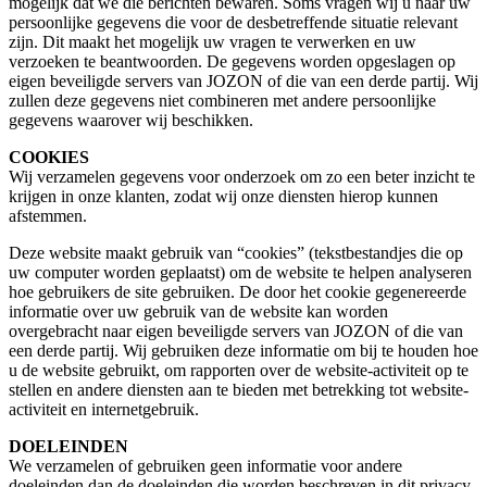
mogelijk dat we die berichten bewaren. Soms vragen wij u naar uw
persoonlijke gegevens die voor de desbetreffende situatie relevant
zijn. Dit maakt het mogelijk uw vragen te verwerken en uw
verzoeken te beantwoorden. De gegevens worden opgeslagen op
eigen beveiligde servers van JOZON of die van een derde partij. Wij
zullen deze gegevens niet combineren met andere persoonlijke
gegevens waarover wij beschikken.
COOKIES
Wij verzamelen gegevens voor onderzoek om zo een beter inzicht te
krijgen in onze klanten, zodat wij onze diensten hierop kunnen
afstemmen.
Deze website maakt gebruik van “cookies” (tekstbestandjes die op
uw computer worden geplaatst) om de website te helpen analyseren
hoe gebruikers de site gebruiken. De door het cookie gegenereerde
informatie over uw gebruik van de website kan worden
overgebracht naar eigen beveiligde servers van JOZON of die van
een derde partij. Wij gebruiken deze informatie om bij te houden hoe
u de website gebruikt, om rapporten over de website-activiteit op te
stellen en andere diensten aan te bieden met betrekking tot website-
activiteit en internetgebruik.
DOELEINDEN
We verzamelen of gebruiken geen informatie voor andere
doeleinden dan de doeleinden die worden beschreven in dit privacy