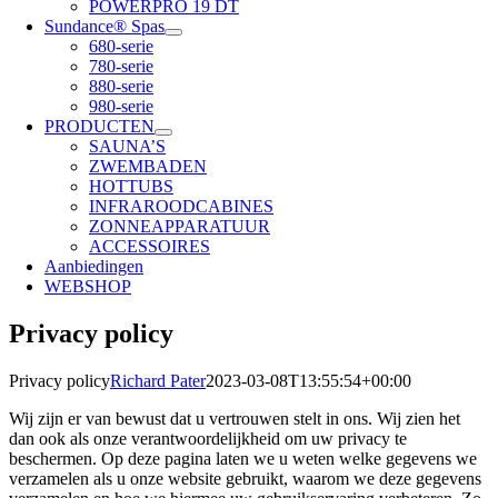
POWERPRO 19 DT
Sundance® Spas
680-serie
780-serie
880-serie
980-serie
PRODUCTEN
SAUNA’S
ZWEMBADEN
HOTTUBS
INFRAROODCABINES
ZONNEAPPARATUUR
ACCESSOIRES
Aanbiedingen
WEBSHOP
Privacy policy
Privacy policy
Richard Pater
2023-03-08T13:55:54+00:00
Wij zijn er van bewust dat u vertrouwen stelt in ons. Wij zien het
dan ook als onze verantwoordelijkheid om uw privacy te
beschermen. Op deze pagina laten we u weten welke gegevens we
verzamelen als u onze website gebruikt, waarom we deze gegevens