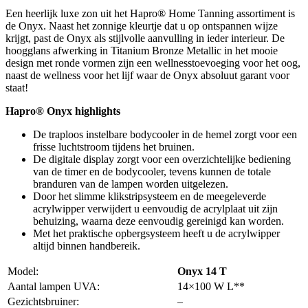
Een heerlijk luxe zon uit het Hapro® Home Tanning assortiment is
de Onyx. Naast het zonnige kleurtje dat u op ontspannen wijze
krijgt, past de Onyx als stijlvolle aanvulling in ieder interieur. De
hoogglans afwerking in Titanium Bronze Metallic in het mooie
design met ronde vormen zijn een wellnesstoevoeging voor het oog,
naast de wellness voor het lijf waar de Onyx absoluut garant voor
staat!
Hapro® Onyx highlights
De traploos instelbare bodycooler in de hemel zorgt voor een
frisse luchtstroom tijdens het bruinen.
De digitale display zorgt voor een overzichtelijke bediening
van de timer en de bodycooler, tevens kunnen de totale
branduren van de lampen worden uitgelezen.
Door het slimme klikstripsysteem en de meegeleverde
acrylwipper verwijdert u eenvoudig de acrylplaat uit zijn
behuizing, waarna deze eenvoudig gereinigd kan worden.
Met het praktische opbergsysteem heeft u de acrylwipper
altijd binnen handbereik.
Model:
Onyx 14 T
Aantal lampen UVA:
14×100 W L**
Gezichtsbruiner:
–