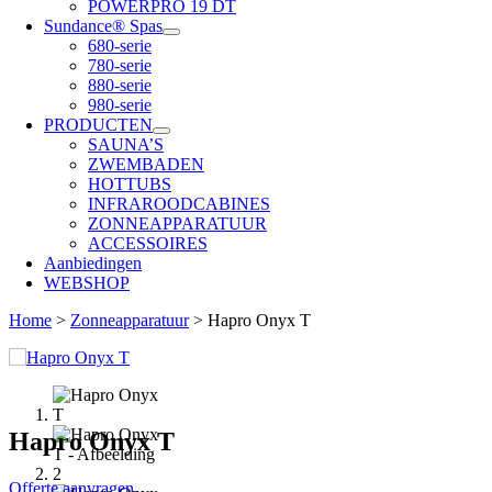
POWERPRO 19 DT
Sundance® Spas
680-serie
780-serie
880-serie
980-serie
PRODUCTEN
SAUNA’S
ZWEMBADEN
HOTTUBS
INFRAROODCABINES
ZONNEAPPARATUUR
ACCESSOIRES
Aanbiedingen
WEBSHOP
Home
>
Zonneapparatuur
>
Hapro Onyx T
Hapro Onyx T
Offerte aanvragen