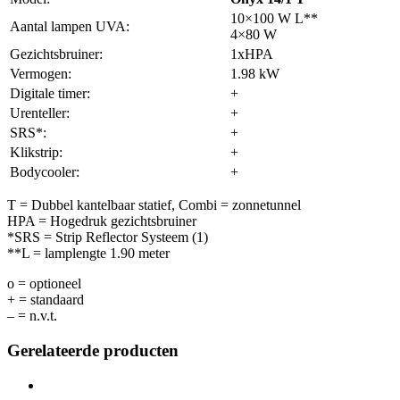
10×100 W L**
Aantal lampen UVA:
4×80 W
Gezichtsbruiner:
1xHPA
Vermogen:
1.98 kW
Digitale timer:
+
Urenteller:
+
SRS*:
+
Klikstrip:
+
Bodycooler:
+
T = Dubbel kantelbaar statief, Combi = zonnetunnel
HPA = Hogedruk gezichtsbruiner
*SRS = Strip Reflector Systeem (1)
**L = lamplengte 1.90 meter
o = optioneel
+ = standaard
– = n.v.t.
Gerelateerde producten