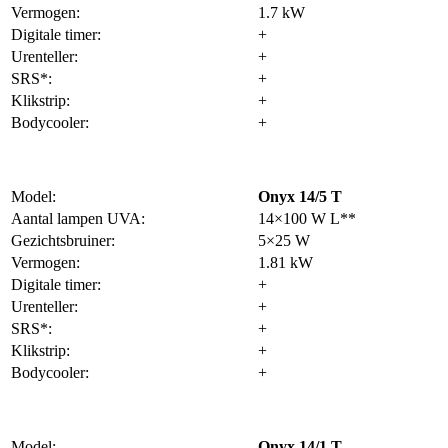
Vermogen:
1.7 kW
Digitale timer:
+
Urenteller:
+
SRS*:
+
Klikstrip:
+
Bodycooler:
+
Model:
Onyx 14/5 T
Aantal lampen UVA:
14×100 W L**
Gezichtsbruiner:
5×25 W
Vermogen:
1.81 kW
Digitale timer:
+
Urenteller:
+
SRS*:
+
Klikstrip:
+
Bodycooler:
+
Model:
Onyx 14/1 T